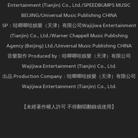
Entertainment (Tianjin) Co., Ltd./SPEEDBUMPS MUSIC
BEIJING/Universal Music Publishing CHINA
SP：哇唧唧哇娛樂（天津）有限公司Wajijiwa Entertainment
(Tianjin) Co., Ltd./Warner Chappell Music Publishing
Agency (Beijing) Ltd./Universal Music Publishing CHINA
音樂製作 Produced by：哇唧唧哇娛樂（天津）有限公司
Wajijiwa Entertainment (Tianjin) Co., Ltd.
出品 Production Company：哇唧唧哇娛樂（天津）有限公司
Wajijiwa Entertainment (Tianjin) Co., Ltd.
【未經著作權人許可 不得翻唱翻錄或使用】