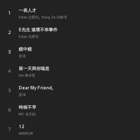
一表人才
1
Edan 呂爵安
Feng Ze 邱鋒澤
E先生 連環不幸事件
2
Edan 呂爵安
鏡中鏡
3
姜濤
留一天與你喘息
4
Ian 陳卓賢
Dear My Friend,
5
姜濤
時候不早
6
MC 張天賦
12
7
MIRROR