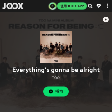
使用 JOOX APP
Everything's gonna be alright
TOO
播放