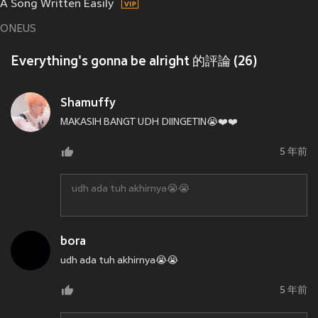
A Song Written Easily
ONEUS
Everything's gonna be alright 的評論 (26)
Shamuffy
MAKASIH BANGT UDH DIINGETIN😭❤️❤️
5 年前
udh ada tuh akhirnya😭😭
bora
udh ada tuh akhirnya😭😭
5 年前