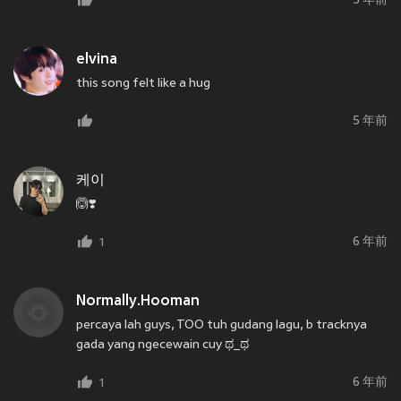
5 年前
elvina
this song felt like a hug
5 年前
케이
🙆❣️
6 年前
1
Normally.Hooman
percaya lah guys, TOO tuh gudang lagu, b tracknya
gada yang ngecewain cuy ಥ_ಥ
6 年前
1