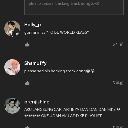
please sediain backing track dong😭😭
Holly_jx
gonna miss "TO BE WORLD KLASS"
5 年前
Shamuffy
please sediain backing track dong😭😭
5 年前
orenjishine
AKU LANGSUNG CARI ARTINYA DAN DAN DAN HIKS 💔
💔💔💔💔 OKE UDAH AKU ADD KE PLAYLIST