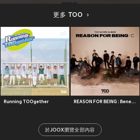
更多 TOO
Running TOOgether
REASON FOR BEING : Benevolence
於JOOX瀏覽全部內容