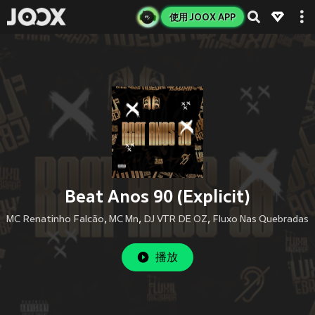
使用 JOOX APP
Beat Anos 90 (Explicit)
MC Renatinho Falcão
,
MC Mn
,
DJ VTR DE OZ
,
Fluxo Nas Quebradas
播放