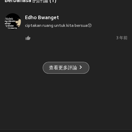
Berbahasa 的評論 (1)
Edho Bwanget
ciptakan ruang untuk kita bersua😚
3 年前
查看更多評論