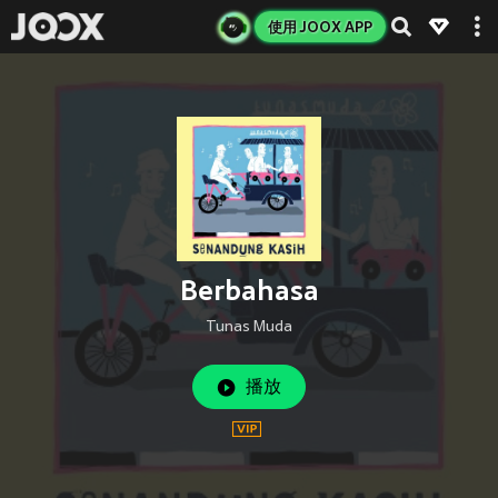
使用 JOOX APP
Berbahasa
Tunas Muda
播放