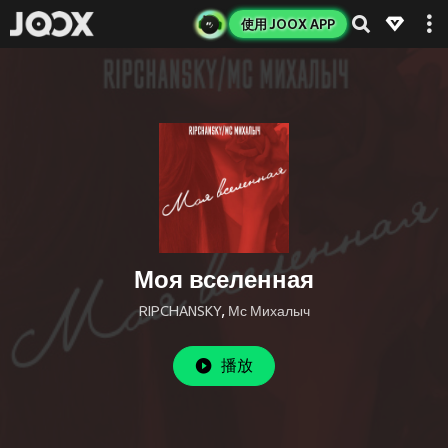
使用 JOOX APP
Моя вселенная
RIPCHANSKY
,
Мс Михалыч
播放