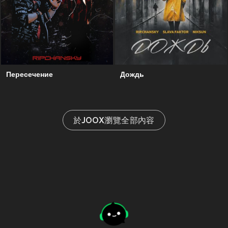
Пересечение
Дождь
於JOOX瀏覽全部內容