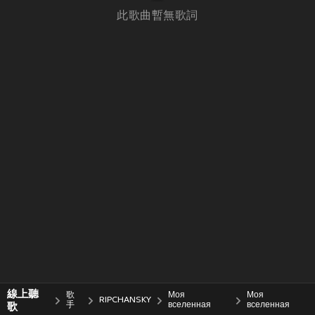
此歌曲暫無歌詞
線上聽
歌
Моя
Моя
RIPCHANSKY
歌
手
вселенная
вселенная