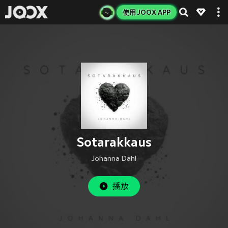
使用 JOOX APP
Sotarakkaus
Johanna Dahl
播放