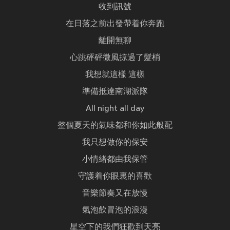
收到訊號
在日落之前出發帶着你奔跑
離開無聊
心跳砰砰微風掠過了髮梢
我想就這樣 這樣
準備抵達南湖派隊
All night all day
整個夏天的氣味都和你如此般配
我只想做你的保安
小情緒都由我保管
守護着你眼裏的喜歡
音樂節奏又在放慢
氣泡飲冒泡的浪漫
星空下的我們狂歡到天亮