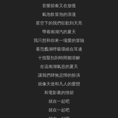
音樂節奏又在放慢
氣泡飲冒泡的浪漫
星空下的我們狂歡到天亮
帶着南湖汽的夏天
我只想和你來一場愛的冒險
看范蠡湖呼吸環繞在耳邊
十指緊扣到時間都溶解
在這南湖氣息的夏天
讓我們肆無忌憚的扮演
就像天使和凡人的愛戀
和電影裏的情節
就在一起吧
就在一起吧