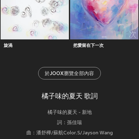
旋渦
把愛留在下一次
於JOOX瀏覽全部內容
橘子味的夏天 歌詞
橘子味的夏天 - 新地
詞：孫佳瑞
曲：潘舒樺/蘇航Color.S/Jayson Wang