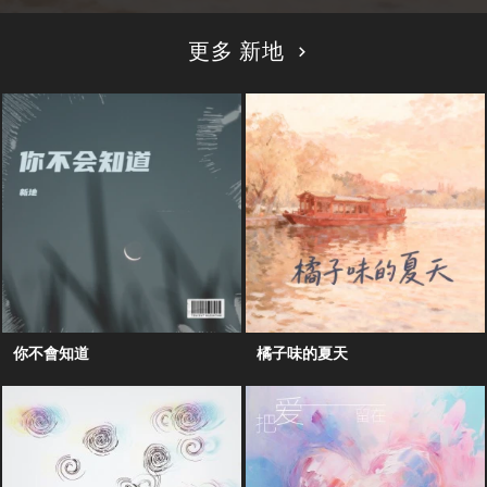
更多 新地
你不會知道
橘子味的夏天