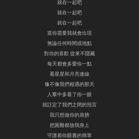
就在一起吧
就在一起吧
就在一起吧
當你需要我就會出現
無論任何時間或地點
對你的喜歡 從來不隱藏
每天都會多愛你一點
看星星和月亮連線
像不像我們相遇的那天
人羣中多看了你一眼
就註定了我們之間的預言
我只想做你的肩膀
把困難都放我身上
守護着你眼裏的簡單