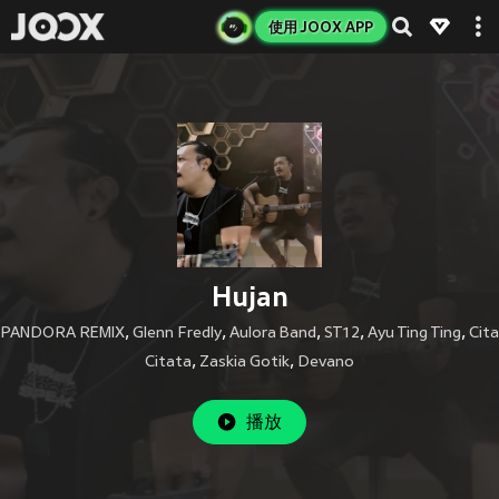
使用 JOOX APP
Hujan
PANDORA REMIX
,
Glenn Fredly
,
Aulora Band
,
ST12
,
Ayu Ting Ting
,
Cita
Citata
,
Zaskia Gotik
,
Devano
播放