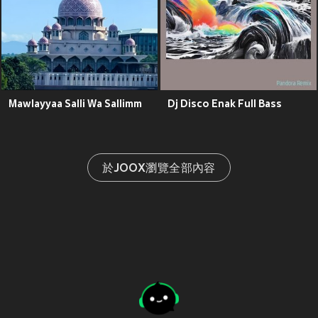
Mawlayyaa Salli Wa Sallimm
Dj Disco Enak Full Bass
於JOOX瀏覽全部內容