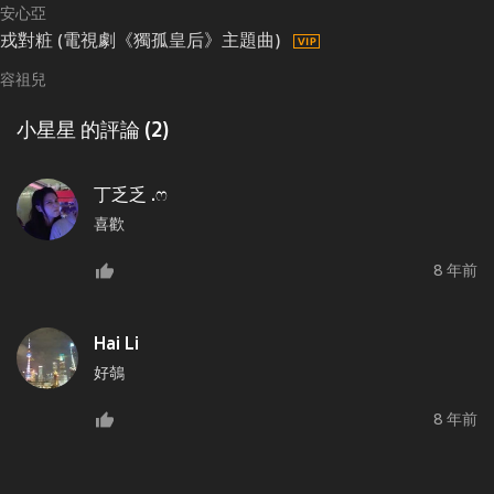
安心亞
戎對粧 (電視劇《獨孤皇后》主題曲)
容祖兒
小星星 的評論 (2)
丁乏乏 .ෆ
喜歡
8 年前
Hai Li
好鵸
8 年前