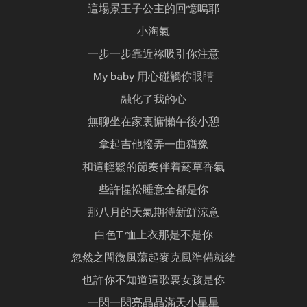
這場景王子公主的回憶嗚耶
小淘氣
一步一步靠近祢吸引你注意
My baby 用心碰觸你眼睛
融化了我的心
無聊坐在家裏慵懶午後小憩
拿起吉他撥弄一曲猶豫
和這輕鬆的節奏伴着菸草香氣
些許惺忪睡意全都是你
那八月的天氣期待新鮮涼意
白色T 恤上衣那是不是你
忽然之間微風蕩起麥克風準備就緒
也許你不知道這歌裏女孩是你
一閃一閃亮晶晶滿天小星星