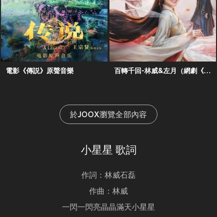
電影《傳説》原聲音樂
百轉千回-林威&左月（網劇《花青歌》主題曲）
於JOOX瀏覽全部內容
小星星 歌詞
作詞：林威石磊
作曲：林威
一閃一閃亮晶晶滿天小星星