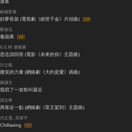
過客
歐陽聖康
好夢長留 (電視劇《絕世千金》片頭曲)
鄭湫泓
毒蘋果
G.E.M. 鄧紫棋
思念請回答 (電影《未來的你》主題曲)
許之糯
微笑的力量 (網絡劇《大約是愛》插曲)
陳謙文
我寫了一首歌叫最近
譚志華
再靠近一點 (網絡劇《眾王駕到》主題曲)
代文雯
高泰宇
Chillaxing