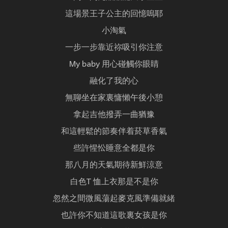
這場景王子公主的回憶嗚耶
小淘氣
一步一步靠近祢吸引你注意
My baby 用心碰觸你眼睛
融化了我的心
無聊坐在家裏慵懶午後小憩
拿起吉他撥弄一曲猶豫
和這輕鬆的節奏伴着菸草香氣
些許惺忪睡意全都是你
那八月的天氣期待新鮮涼意
白色T 恤上衣那是不是你
忽然之間微風蕩起麥克風準備就緒
也許你不知道這歌裏女孩是你