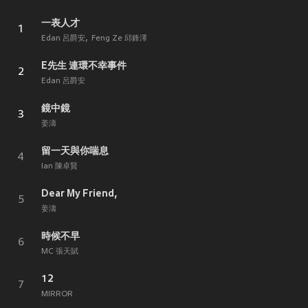
一表人才
1
Edan 呂爵安
Feng Ze 邱鋒澤
E先生 連環不幸事件
2
Edan 呂爵安
鏡中鏡
3
姜濤
留一天與你喘息
4
Ian 陳卓賢
Dear My Friend,
5
姜濤
時候不早
6
MC 張天賦
12
7
MIRROR