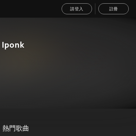
請登入
註冊
 Iponk
熱門歌曲