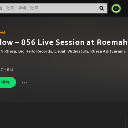
low – 856 Live Session at Roemah
 N Rhesa
,
Big Hello Records
,
Endah Widiastuti
,
Rhesa Adityarama
年7月8日
播放