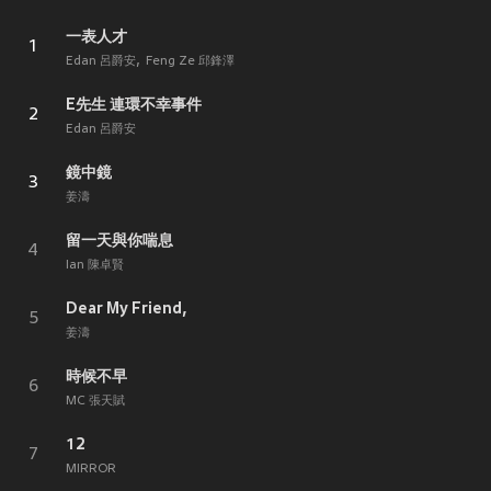
一表人才
1
Edan 呂爵安
Feng Ze 邱鋒澤
E先生 連環不幸事件
2
Edan 呂爵安
鏡中鏡
3
姜濤
留一天與你喘息
4
Ian 陳卓賢
Dear My Friend,
5
姜濤
時候不早
6
MC 張天賦
12
7
MIRROR