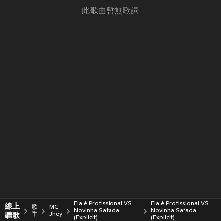
此歌曲暫無歌詞
Ela é Profissional VS
Ela é Profissional VS
線上
歌
MC
Novinha Safada
Novinha Safada
聽歌
手
Jhey
(Explicit)
(Explicit)