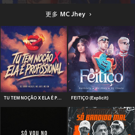
更多 MC Jhey
TU TEM NOÇÃO X ELA É PROFISSIONAL (Explicit)
FEITIÇO (Explicit)