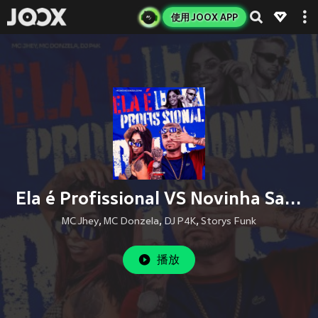
使用 JOOX APP
Ela é Profissional VS Novinha Safada (Explicit)
MC Jhey
,
MC Donzela
,
DJ P4K
,
Storys Funk
播放