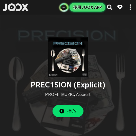
使用 JOOX APP
PREC1SION (Explicit)
PROFIT MUZIC
,
Assault
播放