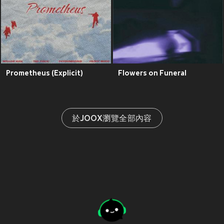
Prometheus (Explicit)
Flowers on Funeral
於JOOX瀏覽全部內容