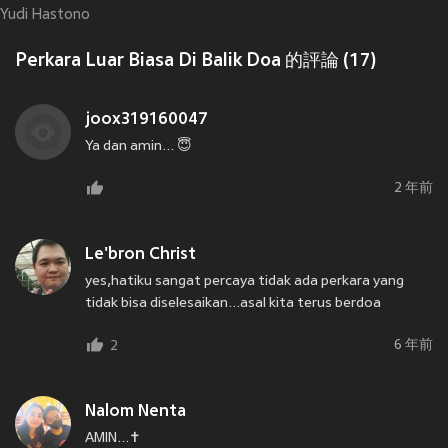
Yudi Hastono
Perkara Luar Biasa Di Balik Doa 的評論 (17)
joox319160047
Ya dan amin... 😇
2 年前
Le'bron Christ
yes,hatiku sangat percaya tidak ada perkara yang
tidak bisa diselesaikan...asal kita terus berdoa
6 年前
2
Nalom Nenta
AMIN...✝️