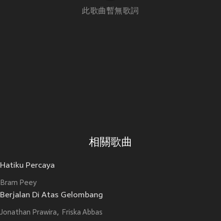
此歌曲暫無歌詞
相關歌曲
Hatiku Percaya
Bram Peey
Berjalan Di Atas Gelombang
Jonathan Prawira
Friska Abbas