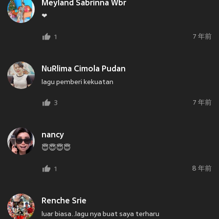
Meyland Sabrinna Wbr
❤
7 年前
1
NuRlima Cimola Pudan
lagu pemberi kekuatan
7 年前
3
nancy
😇😇😇😇
8 年前
1
Renche Srie
luar biasa..lagu nya buat saya terharu