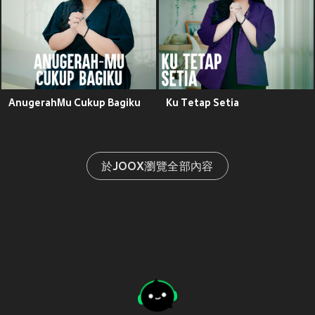
AnugerahMu Cukup Bagiku
Ku Tetap Setia
於JOOX瀏覽全部內容