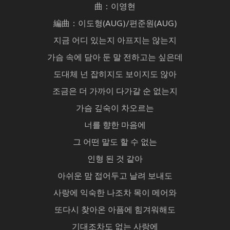
曲：이영현
編曲：이도형(AUG)/편준원(AUG)
지금 어디 있는지 아프지는 않는지
가슴 속에 담아 둔 말 전하고는 싶은데
도대체 넌 잡히지도 보이지도 않아
조금은 더 가까이 다가갈 순 없는지
가슴 깊숙이 차오르는
너를 향한 마음에
그 어떤 말도 할 수 없는
인형 된 것 같아
아쉬운 맘 접어두고 날려 보내도
사랑에 익숙한 나조차 목이 메어와
또다시 찾아온 아픔에 힘겨워해도
기대조차도 없는 사랑에