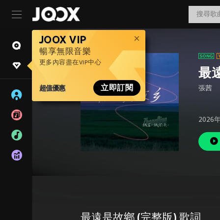
JOOX VIP
暢享無限音樂
更多內容盡在VIP中心
最
超值優惠
立即訂閱
張茜
2026
最遠是故鄉 (完整版) 歌詞