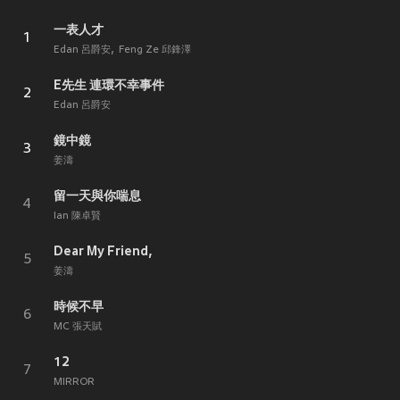
一表人才
1
Edan 呂爵安
Feng Ze 邱鋒澤
E先生 連環不幸事件
2
Edan 呂爵安
鏡中鏡
3
姜濤
留一天與你喘息
4
Ian 陳卓賢
Dear My Friend,
5
姜濤
時候不早
6
MC 張天賦
12
7
MIRROR