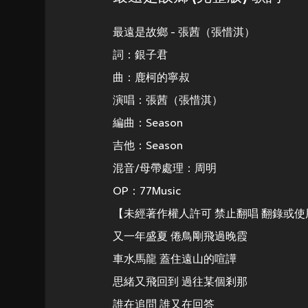
最遠是故鄉 - 張茜（張惜淇）
詞：銀子君
曲：鹿柯的寧叔
演唱：張茜（張惜淇）
編曲：Season
吉他：Season
混音/母帶處理：周明
OP：77Music
【未經著作權人許可 禁止翻唱 翻錄或使
又一年盛夏 倦鳥剛飛過晚霞
車水馬龍 蓋住遠山的喧譁
思緒又飛回到 過往某個剎那
誰在追問 誰又在回答