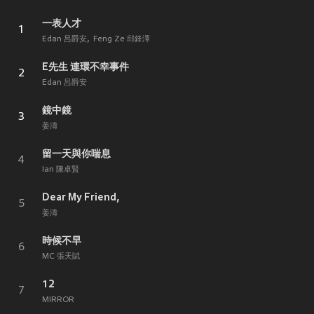
一表人才
1
Edan 呂爵安
Feng Ze 邱鋒澤
E先生 連環不幸事件
2
Edan 呂爵安
鏡中鏡
3
姜濤
留一天與你喘息
4
Ian 陳卓賢
Dear My Friend,
5
姜濤
時候不早
6
MC 張天賦
12
7
MIRROR