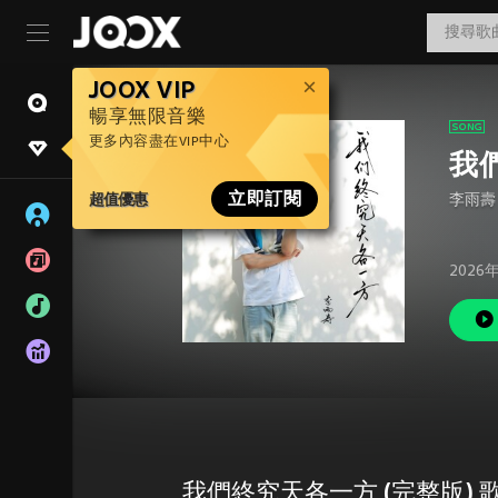
JOOX VIP
暢享無限音樂
更多內容盡在VIP中心
我
超值優惠
立即訂閱
李雨壽
2026
我們終究天各一方 (完整版) 