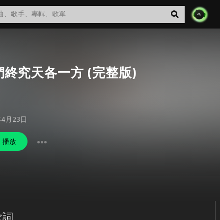
們終究天各一方 (完整版)
年4月23日
播放
歌詞