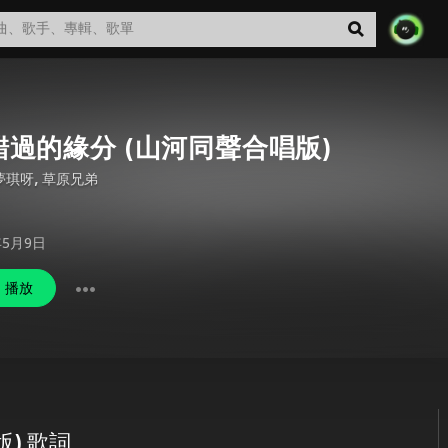
錯過的緣分 (山河同聲合唱版)
夢琪呀
,
草原兄弟
年5月9日
播放
) 歌詞