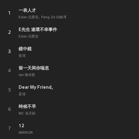
一表人才
1
Edan 呂爵安
Feng Ze 邱鋒澤
E先生 連環不幸事件
2
Edan 呂爵安
鏡中鏡
3
姜濤
留一天與你喘息
4
Ian 陳卓賢
Dear My Friend,
5
姜濤
時候不早
6
MC 張天賦
12
7
MIRROR