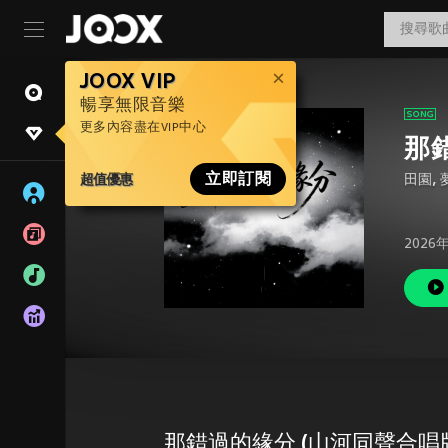
JOOX VIP
暢享無限音樂
更多內容盡在VIP中心
那
超值優惠
立即訂閱
田園
,
2026
那錯過的緣分 (山河同聲合唱版