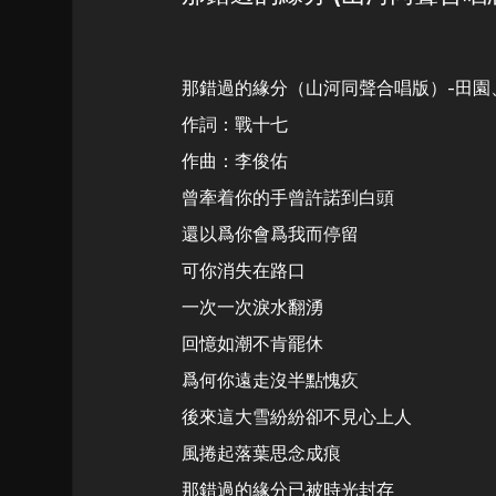
那錯過的緣分（山河同聲合唱版）-田園
作詞：戰十七
作曲：李俊佑
曾牽着你的手曾許諾到白頭
還以爲你會爲我而停留
可你消失在路口
一次一次淚水翻湧
回憶如潮不肯罷休
爲何你遠走沒半點愧疚
後來這大雪紛紛卻不見心上人
風捲起落葉思念成痕
那錯過的緣分已被時光封存