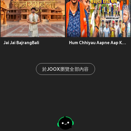
Jai Jai BajrangBali
Hum Chhiyau Aapne Aap Kon Bachaitau Tora Baap
於JOOX瀏覽全部內容