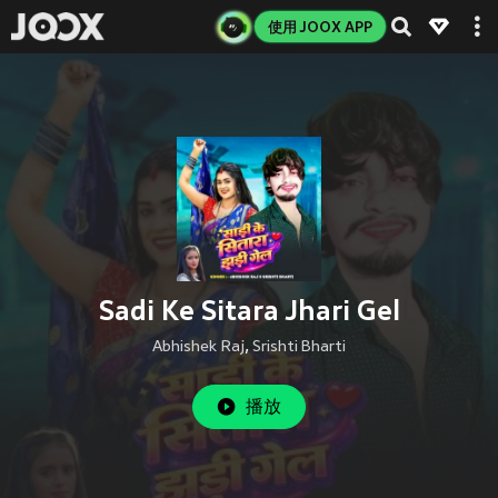
使用 JOOX APP
Sadi Ke Sitara Jhari Gel
Abhishek Raj
,
Srishti Bharti
播放