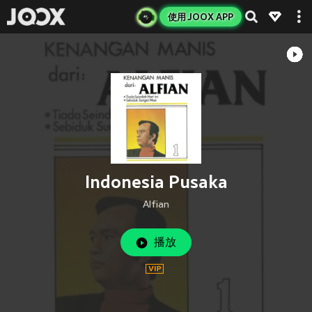
使用 JOOX APP
Indonesia Pusaka
Alfian
播放