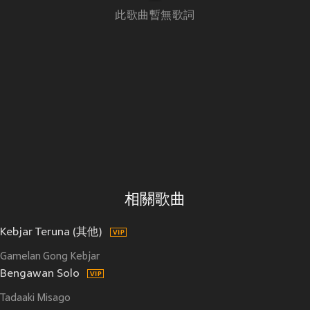
此歌曲暫無歌詞
相關歌曲
Kebjar Teruna (其他)
Gamelan Gong Kebjar
Bengawan Solo
Tadaaki Misago