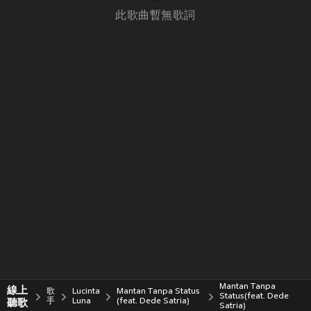
此歌曲暫無歌詞
Mantan Tanpa
線上
歌
Lucinta
Mantan Tanpa Status
Status(feat. Dede
聽歌
手
Luna
(feat. Dede Satria)
Satria)