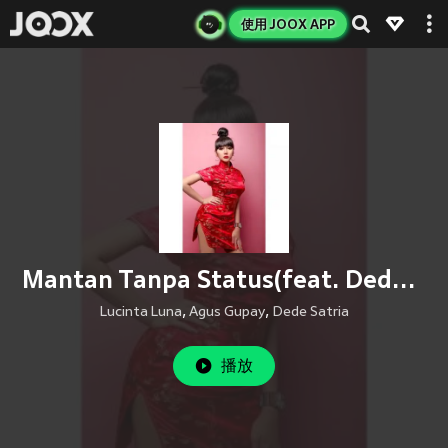
使用 JOOX APP
Mantan Tanpa Status(feat. Dede Satria)
Lucinta Luna
,
Agus Gupay
,
Dede Satria
播放