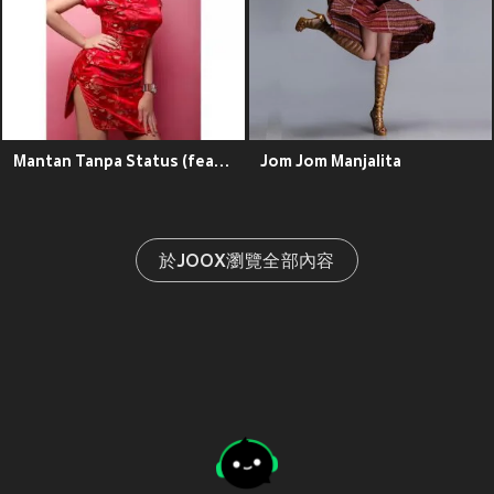
Mantan Tanpa Status (feat. Dede Satria)
Jom Jom Manjalita
於JOOX瀏覽全部內容