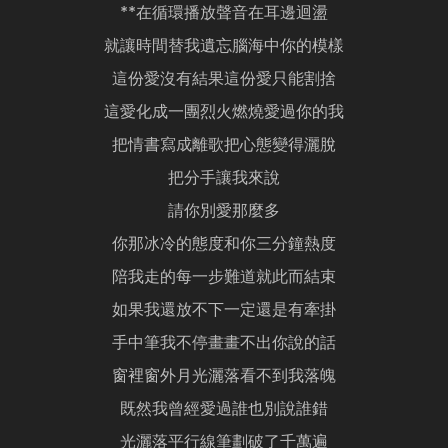
**在循環播放聲音在耳邊迴盪
就讓時間替我遺忘腦海中你的模樣
這份愛沒有結果這份愛只能割捨
這愛化成一團烈火燃燒愛過你的我
把情書寫成離歌把心態變得灑脫
把分手讓我來說
請你別愛那麼多
你那冰冷的態度和你三分鐘熱度
陪我走的每一步難道就此而結束
如果我還放不下一定還是有牽掛
手中筆我不停畫畫不出你說的話
窗裡窗外月光灑落看不到我落魄
既然我曾經愛過誰也別說誰錯
光灑落平行線筆劃破了千萬遍