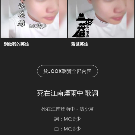
別做我的英雄
蓋世英雄
於JOOX瀏覽全部內容
死在江南煙雨中 歌詞
死在江南煙雨中 - 濤少君
詞：MC濤少
曲：MC濤少