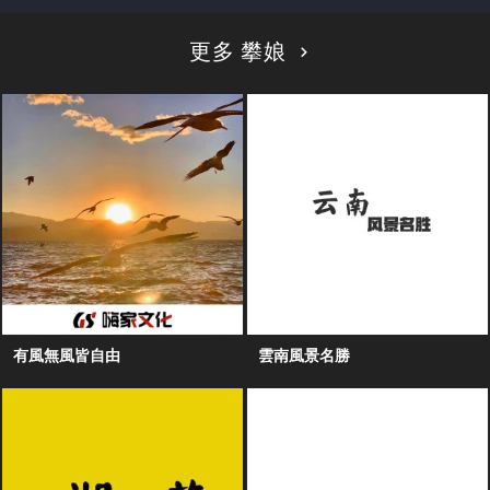
更多 攀娘
有風無風皆自由
雲南風景名勝