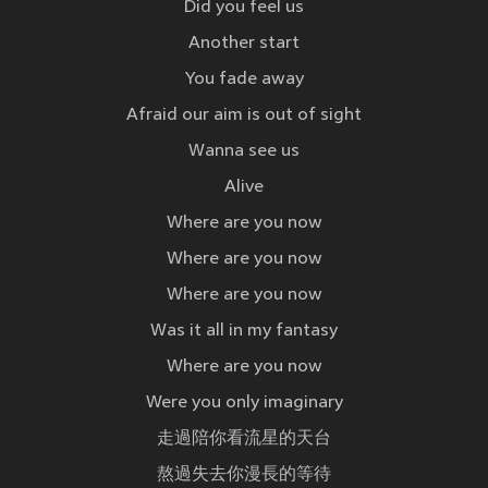
Did you feel us
Another start
You fade away
Afraid our aim is out of sight
Wanna see us
Alive
Where are you now
Where are you now
Where are you now
Was it all in my fantasy
Where are you now
Were you only imaginary
走過陪你看流星的天台
熬過失去你漫長的等待