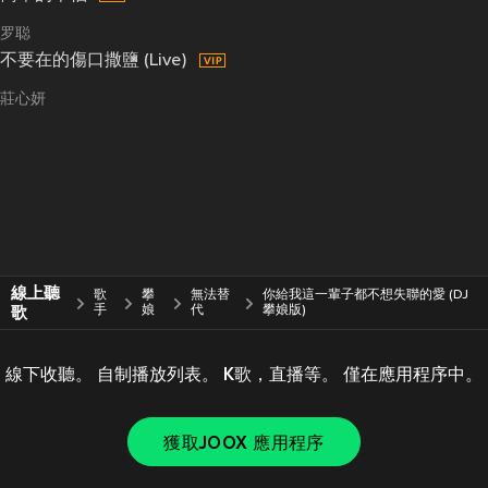
罗聪
不要在的傷口撒鹽 (Live)
莊心妍
線上聽
歌
攀
無法替
你給我這一輩子都不想失聯的愛 (DJ
歌
手
娘
代
攀娘版)
線下收聽。 自制播放列表。 K歌，直播等。 僅在應用程序中。
獲取JOOX 應用程序