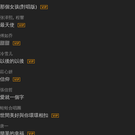
那個女孩(對唱版)
张泽熙
程響
最天使
傅如乔
甜甜
冷雪儿
以後的以後
莊心妍
信仰
張信哲
愛就一個字
蛙蛙合唱團
世間美好與你環環相扣
唐一
簡單的幸福