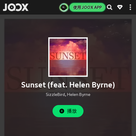
使用 JOOX APP
Sunset (feat. Helen Byrne)
SizzleBird
,
Helen Byrne
播放