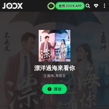
使用 JOOX APP
漂洋過海來看你
王麗坤
,
朱亚文
播放