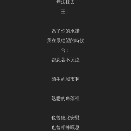
無法抹去
王：
為了你的承諾
我在最絕望的時候
合：
都忍著不哭泣
陌生的城市啊
熟悉的角落裡
也曾彼此安慰
也曾相擁嘆息