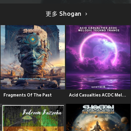
更多 Shogan
Fragments Of The Past
Acid Casualties ACDC Melodic Techno Trance