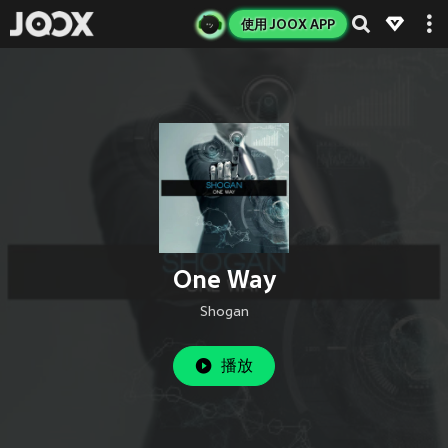
使用 JOOX APP
One Way
Shogan
播放