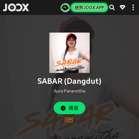
使用 JOOX APP
SABAR (Dangdut)
Aura Paramitha
播放