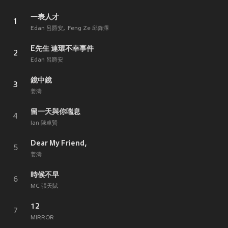
一表人才
1
Edan 呂爵安
Feng Ze 邱鋒澤
E先生 連環不幸事件
2
Edan 呂爵安
鏡中鏡
3
姜濤
留一天與你喘息
4
Ian 陳卓賢
Dear My Friend,
5
姜濤
時候不早
6
MC 張天賦
12
7
MIRROR