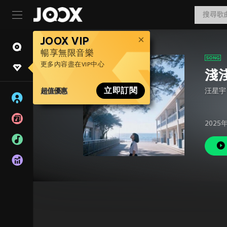
JOOX VIP
暢享無限音樂
更多內容盡在VIP中心
淺淺
超值優惠
立即訂閱
汪星宇
2025