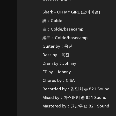
Shark - OH MY GIRL (오마이걸)
詞：Colde
曲：Colde/basecamp
編曲：Colde/basecamp
Guitar by：욱진
Bass by：욱진
Drum by：Johnny
EP by：Johnny
Chorus by：C'SA
Recorded by：김민희 @ 821 Sound
Mixed by：마스터키 @ 821 Sound
Mastered by：권남우 @ 821 Sound