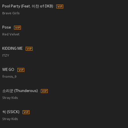
Pool Party (Feat. 이찬 of DKB)
Brave Girls
Pose
Red Velvet
KIDDING ME
ITZY
WE GO
fromis_9
소리꾼 (Thunderous)
Stray Kids
씩 (SSICK)
Stray Kids