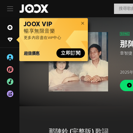
JOOX VIP
暢享無限音樂
更多內容盡在VIP中心
那陣
超值優惠
立即訂閱
章智捷
2025
那陣鈴 (完整版) 歌詞