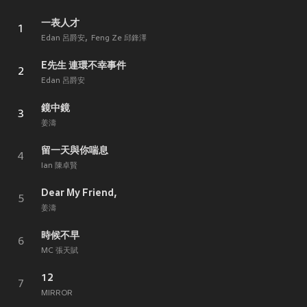
一表人才
1
Edan 呂爵安
Feng Ze 邱鋒澤
E先生 連環不幸事件
2
Edan 呂爵安
鏡中鏡
3
姜濤
留一天與你喘息
4
Ian 陳卓賢
Dear My Friend,
5
姜濤
時候不早
6
MC 張天賦
12
7
MIRROR