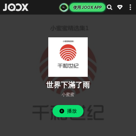
使用 JOOX APP
世界下滿了雨
小蜜蜜
播放