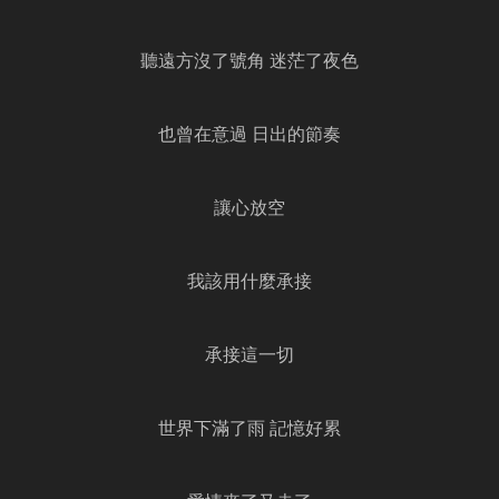
聽遠方沒了號角 迷茫了夜色
也曾在意過 日出的節奏
讓心放空
我該用什麼承接
承接這一切
世界下滿了雨 記憶好累