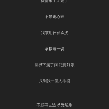
愛情來了又走了
不帶走心碎
我該用什麼承接
承接這一切
世界下滿了雨 記憶好累
只剩我一個人徘徊
不願再去追 承受離別