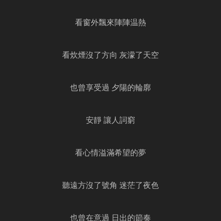
看窗外飄來陣陣温熱
看炊煙沒了方向 灰濛了天空
也曾享受過 夕陽的輪廓
安靜 讓人詞窮
看心情溢滿希望的夢
聽遠方沒了號角 迷茫了夜色
也曾在意過 日出的節奏