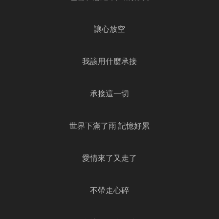
讓心放空
我該用什麼承接
承接這一切
世界下滿了雨 記憶好累
愛情來了又走了
不帶走心碎