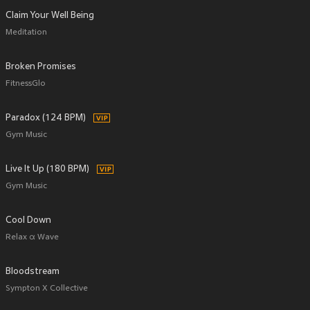
Claim Your Well Being
Meditation
Broken Promises
FitnessGlo
Paradox (124 BPM)
Gym Music
Live It Up (180 BPM)
Gym Music
Cool Down
Relax α Wave
Bloodstream
Sympton X Collective