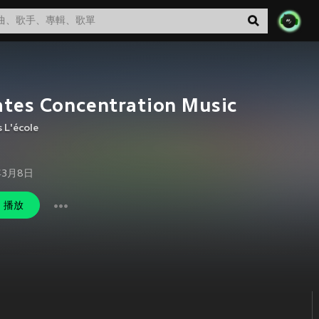
ates Concentration Music
s L'école
年3月8日
播放