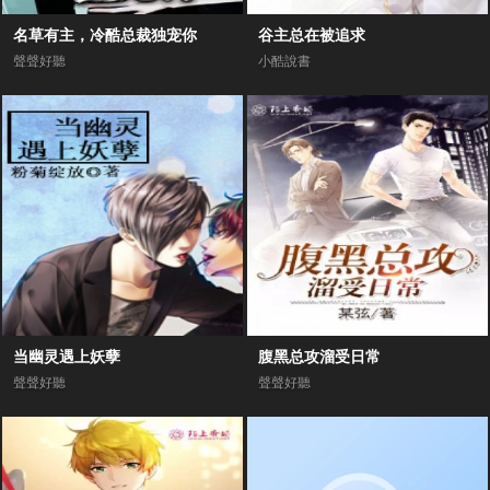
名草有主，冷酷总裁独宠你
谷主总在被追求
聲聲好聽
小酷說書
当幽灵遇上妖孽
腹黑总攻溜受日常
聲聲好聽
聲聲好聽