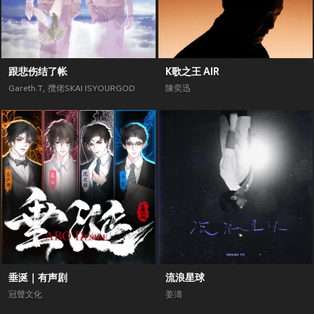
跟悲伤结了帐
K歌之王 AIR
Gareth.T
,
攬佬SKAI ISYOURGOD
陳奕迅
垂涎｜有声剧
流浪星球
冠聲文化
姜濤