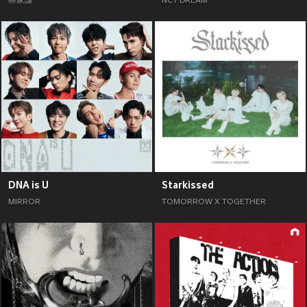
林家謙
NCT DREAM
DNA is U
Starkissed
MIRROR
TOMORROW X TOGETHER