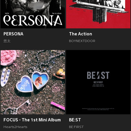
PERSONA
The Action
悠太
BOYNEXTDOOR
FOCUS - The 1st Mini Album
BE:ST
Hearts2Hearts
BE:FIRST