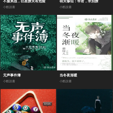
不服来战，巨星撩夫有危险
萌夫修仙：帝君，求别撩
小酷說書
小酷說書
无声事件簿
当冬夜渐暖
小酷說書
小酷說書