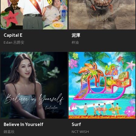
Capital E
泥潭
Edan 呂爵安
梓渝
Believe In Yourself
Surf
鍾嘉欣
NCT WISH