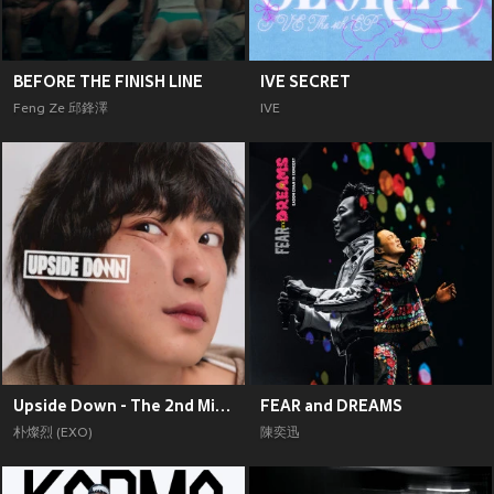
BEFORE THE FINISH LINE
IVE SECRET
Feng Ze 邱鋒澤
IVE
Upside Down - The 2nd Mini Album
FEAR and DREAMS
朴燦烈 (EXO)
陳奕迅