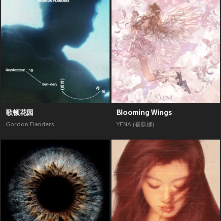
歌顿花园
Blooming Wings
Gordon Flanders
YENA (崔叡娜)