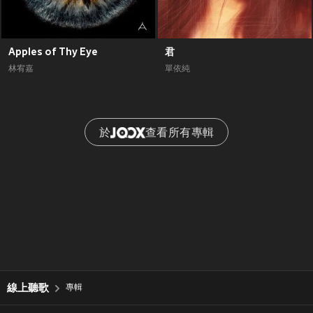
Apples of Thy Eye
君
林宥嘉
單依純
於
查看所有專輯
線上聽歌
專輯