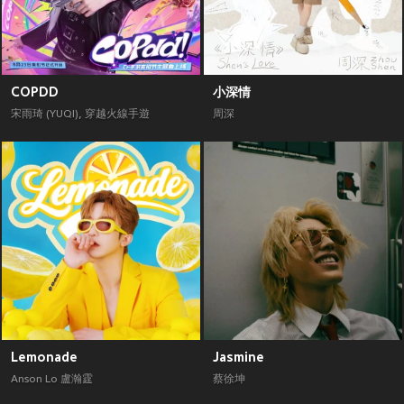
COPDD
小深情
宋雨琦 (YUQI)
,
穿越火線手遊
周深
Lemonade
Jasmine
Anson Lo 盧瀚霆
蔡徐坤