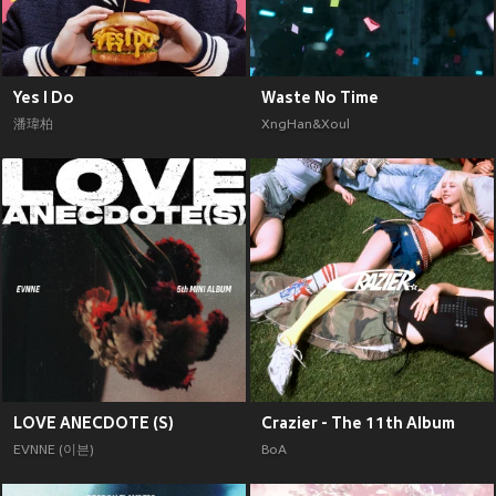
Yes I Do
Waste No Time
潘瑋柏
XngHan&Xoul
LOVE ANECDOTE (S)
Crazier - The 11th Album
EVNNE (이븐)
BoA