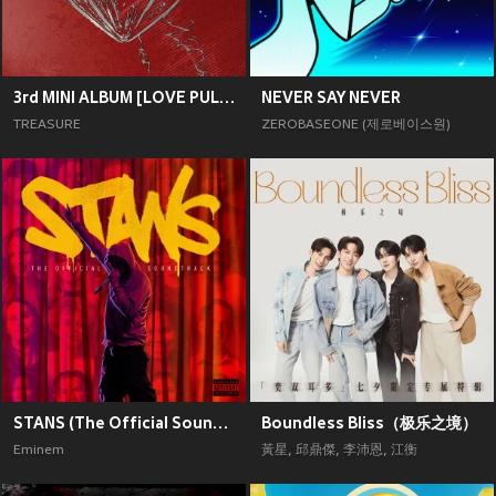
3rd MINI ALBUM [LOVE PULSE]
NEVER SAY NEVER
TREASURE
ZEROBASEONE (제로베이스원)
STANS (The Official Soundtrack) [Explicit]
Boundless Bliss（极乐之境）
Eminem
黃星
,
邱鼎傑
,
李沛恩
,
江衡