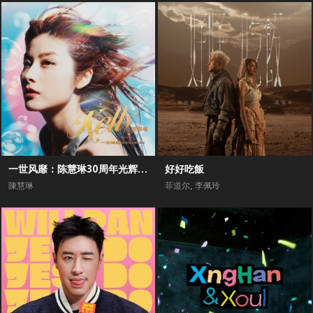
一世风靡：陈慧琳30周年光辉全纪录
好好吃飯
陳慧琳
菲道尔
,
李佩玲