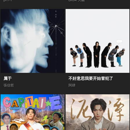
pH-1
DIOR 大颖
属于
不好意思我要开始冒犯了
張信哲
阿肆