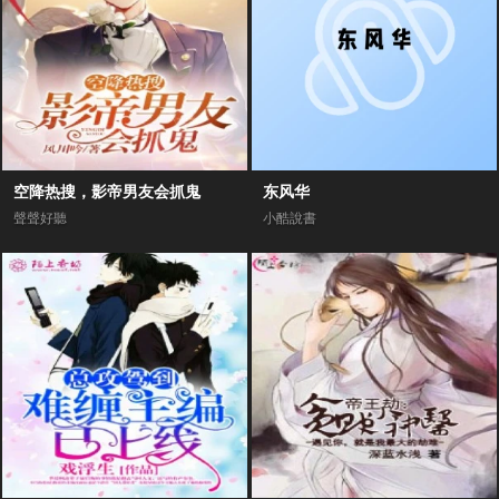
空降热搜，影帝男友会抓鬼
东风华
聲聲好聽
小酷說書