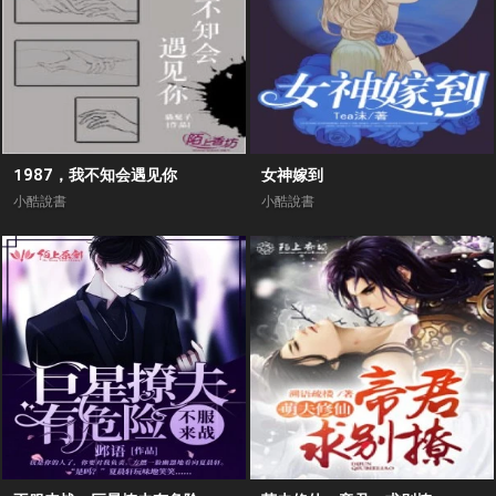
1987，我不知会遇见你
女神嫁到
小酷說書
小酷說書