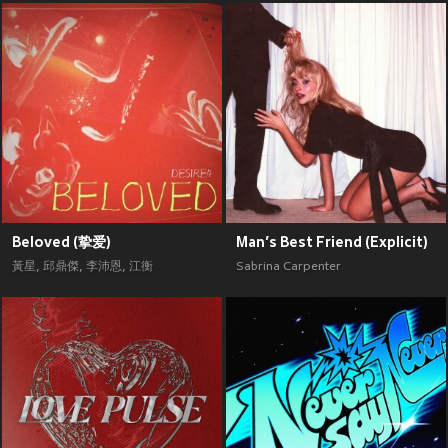
Beloved (挚爱)
Man’s Best Friend (Explicit)
黃星
,
邱鼎傑
,
李沛恩
,
江衡
Sabrina Carpenter