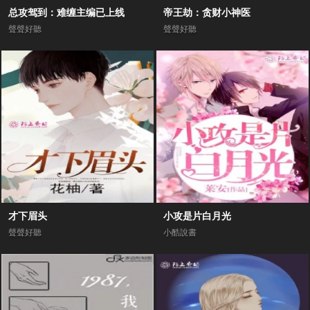
总攻驾到：难缠主编已上线
帝王劫：贪财小神医
聲聲好聽
聲聲好聽
才下眉头
小攻是片白月光
聲聲好聽
小酷說書