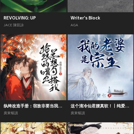
REVOLVING: UP
Writer's Block
JACE 陳凱詠
AGA
纨绔改造手册：宿敌非要当我的男德班主丨双男主纯爱甜宠霸道反派
这个清冷仙君腰真软！丨纯爱向丨双男主丨修仙前世今生丨追妻甜宠
廣東暢讀
廣東暢讀