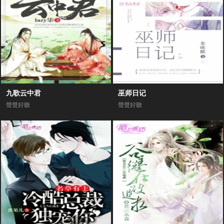
九歌云中君
巫师日记
聲聲好聽
聲聲好聽