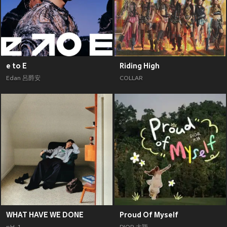
e to E
Riding High
Edan 呂爵安
COLLAR
WHAT HAVE WE DONE
Proud Of Myself