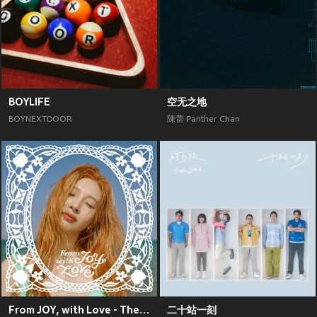
BOYLIFE
空无之地
BOYNEXTDOOR
陳蕾 Panther Chan
From JOY, with Love - The 1st Mini Album
二十站一刻