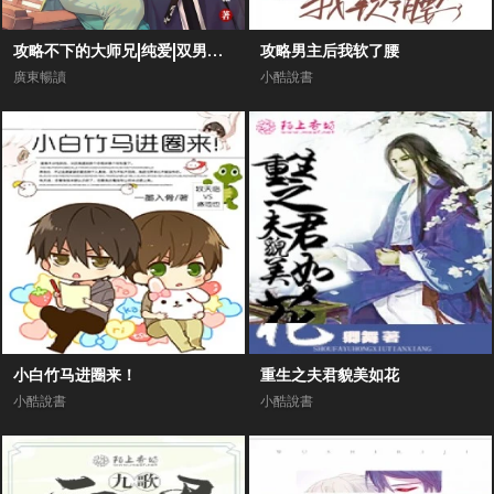
攻略不下的大师兄|纯爱|双男主剧场|高甜爆笑1V1|师尊甜文
攻略男主后我软了腰
廣東暢讀
小酷說書
小白竹马进圈来！
重生之夫君貌美如花
小酷說書
小酷說書