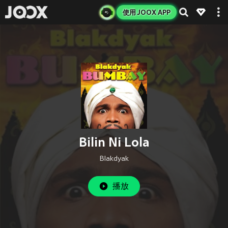
使用 JOOX APP
Bilin Ni Lola
Blakdyak
播放