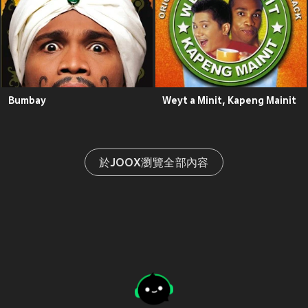
Bumbay
Weyt a Minit, Kapeng Mainit
於JOOX瀏覽全部內容