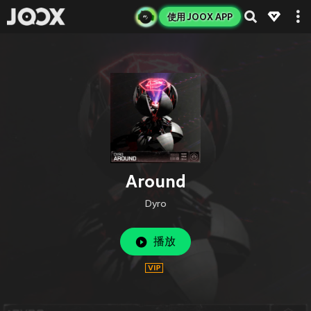
使用 JOOX APP
Around
Dyro
播放