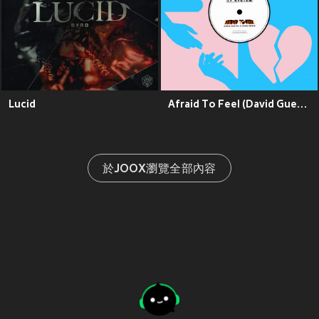
Lucid
Afraid To Feel (David Guetta & Dyro Remix)
於JOOX瀏覽全部內容