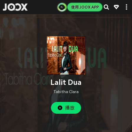
使用 JOOX APP
Lalit Dua
Tabitha Clara
播放