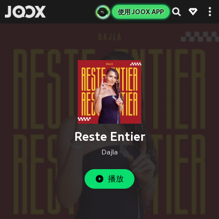
使用 JOOX APP
Reste Entier
Dajla
播放