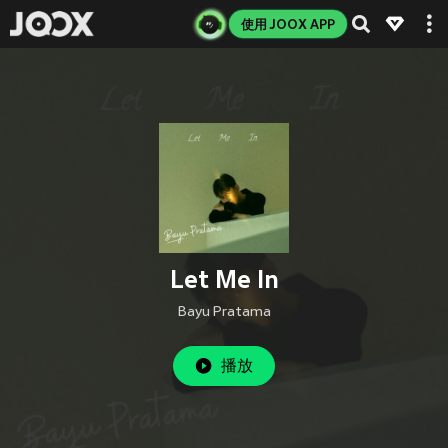
使用 JOOX APP
Let Me In
Bayu Pratama
播放