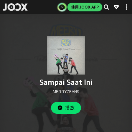
使用 JOOX APP
Sampai Saat Ini
MERRYZEANS
播放