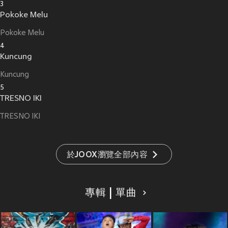
3
Pokoke Melu
Pokoke Melu
4
Kuncung
Kuncung
5
TRESNO IKI
TRESNO IKI
於JOOX瀏覽全部內容
專輯 | 單曲