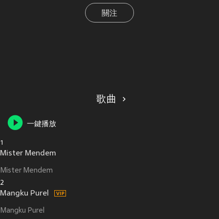
關注
歌曲
一鍵播放
1
Mister Mendem
Mister Mendem
2
Mangku Purel
Mangku Purel