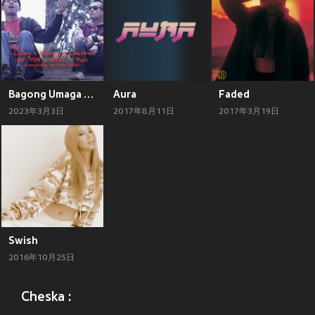
Bagong Umaga (feat. El Jay, Makoy, Cheska, MF YOB, Xtra T & Yuri RG)
Aura
Faded
2023年3月3日
2017年8月11日
2017年3月19日
Swish
2016年10月25日
Cheska :