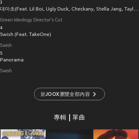
3
대마초(Feat. Lil Boi, Ugly Duck, Checkany, Stella Jang, Taylor, Cheska, HYST)
Green Ideology Director's Cut
4
Swish (Feat. TakeOne)
Swish
5
Panorama
Swish
於JOOX瀏覽全部內容
專輯 | 單曲