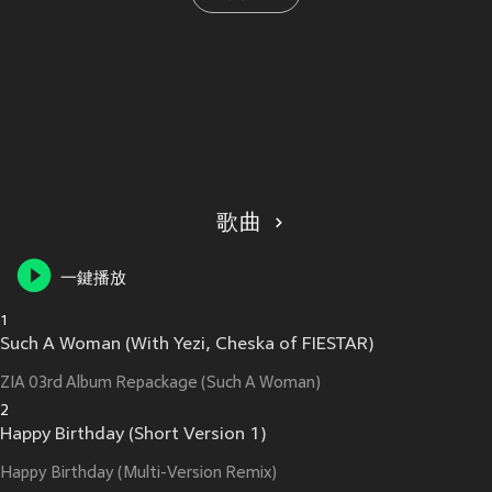
歌曲
一鍵播放
1
Such A Woman (With Yezi, Cheska of FIESTAR)
ZIA 03rd Album Repackage (Such A Woman)
2
Happy Birthday (Short Version 1)
Happy Birthday (Multi-Version Remix)