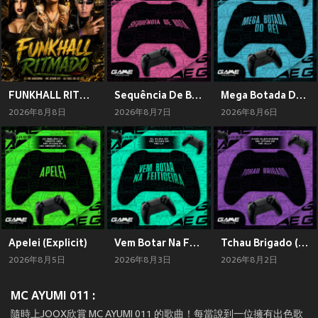
FUNKHALL RITMADO (Explicit)
Sequência De Bota (Explicit)
Mega Botada Do Rei (Explicit)
2026年8月8日
2026年8月7日
2026年8月6日
Apelei (Explicit)
Vem Botar Na Feiticeira (Explicit)
Tchau Brigado (Explicit)
2026年8月5日
2026年8月3日
2026年8月2日
MC AYUMI 011 :
隨時上JOOX欣賞 MC AYUMI 011 的歌曲！每當說到一位擁有出色歌