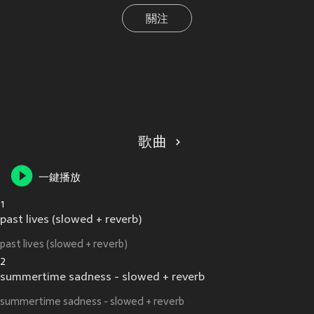
關注
歌曲
一鍵播放
1
past lives (slowed + reverb)
past lives (slowed + reverb)
2
summertime sadness - slowed + reverb
summertime sadness - slowed + reverb