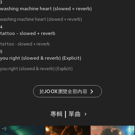
3
washing machine heart (slowed + reverb)
washing machine heart (slowed + reverb)
4
tattoo - slowed + reverb
tattoo - slowed + reverb
5
you right (slowed & reverb) (Explicit)
you right (slowed & reverb) (Explicit)
於JOOX瀏覽全部內容
專輯 | 單曲