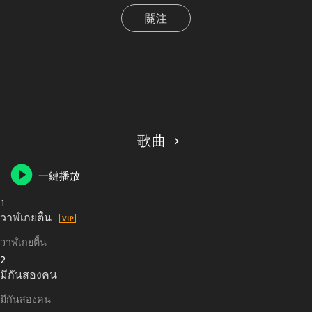
關注
歌曲
一鍵播放
1
วาฬเกยตื้น
วาฬเกยตื้น
2
มีกันสองคน
มีกันสองคน