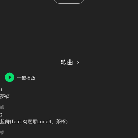
歌曲
一鍵播放
1
夢蝶
蝶
2
起舞(feat.肉疙瘩Lone9、茶檸)
蝶