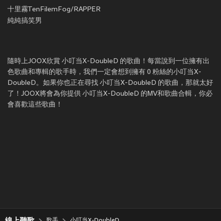
十里霧TenFilemFog/RAPPER
純純搞笑男
隨時上JOOX欣賞 小叮当X-DoubleD 的歌曲！每當說到一位擁有出
色歌曲和專輯的歌手時，我們一定會想到擁有 0 粉絲的小叮当X-
DoubleD。如果你也正在尋找 小叮当X-DoubleD 的歌曲，那就太好
了！JOOX將會為你提供 小叮当X-DoubleD 的MV和歌曲合輯，你必
會喜歡這些歌曲！
線上聽歌
歌手
小叮当X-DoubleD