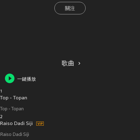
關注
歌曲
一鍵播放
1
Top - Topan
Top - Topan
2
Raiso Dadi Siji
Raiso Dadi Siji