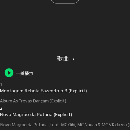
歌曲
一鍵播放
1
Montagem Rebola Fazendo o 3 (Explicit)
Album As Trevas Dançam (Explicit)
2
Novo Magrão da Putaria (Explicit)
Novo Magrão da Putaria (feat. MC Gibi, MC Nauan & MC VK da vs) (E