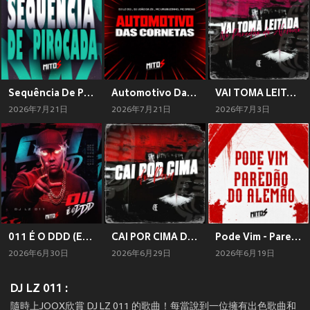
Sequência De Pirocada (Explicit)
Automotivo Da Cornetas (Explicit)
VAI TOMA LEITADA PAREDÃO DO ALEMÃO (Explicit)
2026年7月21日
2026年7月21日
2026年7月3日
011 É O DDD (Explicit)
CAI POR CIMA DO PAU (Explicit)
Pode Vim - Paredão Do Alemão (Explicit)
2026年6月30日
2026年6月29日
2026年6月19日
DJ LZ 011 :
隨時上JOOX欣賞 DJ LZ 011 的歌曲！每當說到一位擁有出色歌曲和