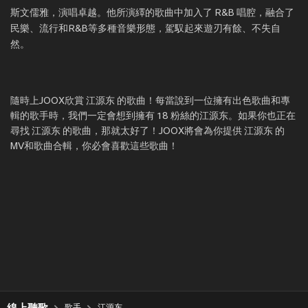
斯文儒雅，演唱卓越。他所演繹的歌曲中加入了 R&B 唱腔，融合了
民樂、流行和R&B等多種音樂形態，駕馭起來遊刃有餘、不失自
然。
隨時上JOOX欣賞 江源东 的歌曲！每當說到一位擁有出色歌曲和專
輯的歌手時，我們一定會想到擁有 18 粉絲的江源东。如果你也正在
尋找 江源东 的歌曲，那就太好了！JOOX將會為你提供 江源东 的
MV和歌曲合輯，你必會喜歡這些歌曲！