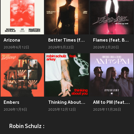
Arizona
Better Times (feat. BARBZ)
Flames (feat. Bandit)
2026年6月12日
2026年5月22日
2026年2月20日
Embers
Thinking About You (feat. Arkey)
AM to PM (feat. Zoe Wees) (Hypaton Remix)
2026年1月9日
2025年12月12日
2025年11月28日
Robin Schulz :