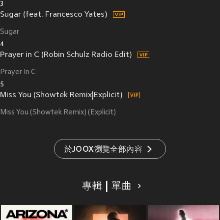
3
Sugar (feat. Francesco Yates)
Sugar
4
Prayer in C (Robin Schulz Radio Edit)
Prayer In C
5
Miss You (Showtek Remix|Explicit)
Miss You (Showtek Remix) (Explicit)
於JOOX瀏覽全部內容
專輯 | 單曲